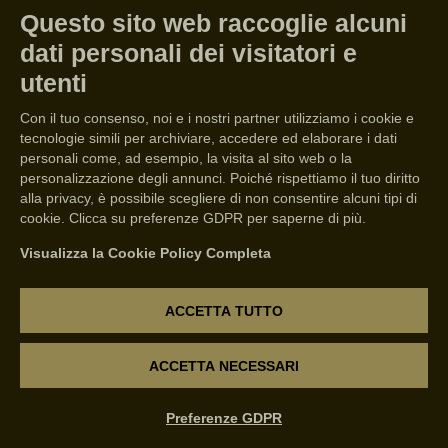
YEAR” NELLA
Questo sito web raccoglie alcuni
PREMIAZIONE
dati personali dei visitatori e
utenti
WINE STAR
Con il tuo consenso, noi e i nostri partner utilizziamo i cookie e
AWARDS
tecnologie simili per archiviare, accedere ed elaborare i dati
personali come, ad esempio, la visita al sito web o la
personalizzazione degli annunci. Poiché rispettiamo il tuo diritto
alla privacy, è possibile scegliere di non consentire alcuni tipi di
Verona
19/09/2022
5min
cookie. Clicca su preferenze GDPR per saperne di più.
Visualizza la Cookie Policy Completa
La cantina veronese è in corsa
ACCETTA TUTTO
per il titolo di migliore azienda
vinicola europea, un
ACCETTA NECESSARI
riconoscimento alla sua capacità
di innovazione, sia attraverso
Preferenze GDPR