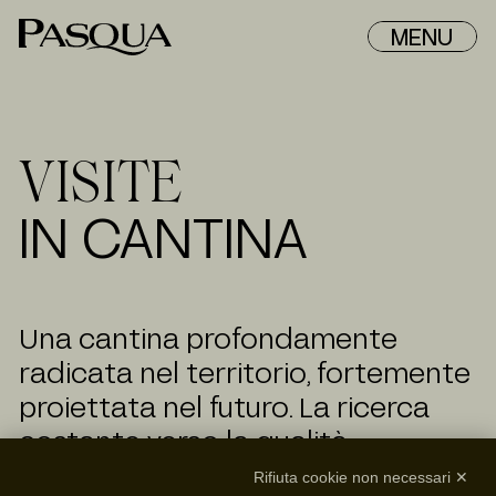
MENU
VISITE
IN CANTINA
Una cantina profondamente
radicata nel territorio, fortemente
proiettata nel futuro. La ricerca
costante verso la qualità,
l’innovazione e il forte legame con
Rifiuta cookie non necessari ✕