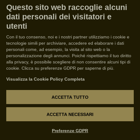
il terroir hanno consentito alla
Questo sito web raccoglie alcuni
nostra azienda vitivinicola di
dati personali dei visitatori e
realizzare progetti dalla
utenti
straordinaria personalità e
Con il tuo consenso, noi e i nostri partner utilizziamo i cookie e
assolutamente tailor-made.
tecnologie simili per archiviare, accedere ed elaborare i dati
personali come, ad esempio, la visita al sito web o la
personalizzazione degli annunci. Poiché rispettiamo il tuo diritto
Ai visitatori di tutto il mondo, la
alla privacy, è possibile scegliere di non consentire alcuni tipi di
cookie. Clicca su preferenze GDPR per saperne di più.
cantina propone percorsi di
Visualizza la Cookie Policy Completa
degustazione e itinerari creati per
gli amanti dei vini della Valpolicella
ACCETTA TUTTO
desiderosi di vivere un’esperienza
non convenzionale: dall’Icons
ACCETTA NECESSARI
Experience, per scoprire i vini e le
etichette più iconiche, al Blend
Preferenze GDPR