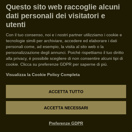
Questo sito web raccoglie alcuni
dati personali dei visitatori e
utenti
Con il tuo consenso, noi e i nostri partner utilizziamo i cookie e
tecnologie simili per archiviare, accedere ed elaborare i dati
personali come, ad esempio, la visita al sito web o la
personalizzazione degli annunci. Poiché rispettiamo il tuo diritto
alla privacy, è possibile scegliere di non consentire alcuni tipi di
Durante la settimana di
cookie. Clicca su preferenze GDPR per saperne di più.
Vinitaly, Pasqua Wines costruisce un
Visualizza la Cookie Policy Completa
racconto diffuso in città che si
sviluppa attraverso due percorsi
ACCETTA TUTTO
distinti e complementari.
ACCETTA NECESSARI
Sips of Art. When Fine Wine Meets
Art
Preferenze GDPR