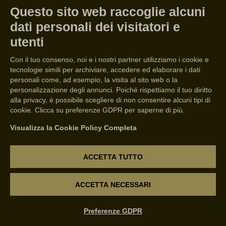
VERONESE
Questo sito web raccoglie alcuni
dati personali dei visitatori e
Verona
02/04/2024
4min
utenti
Con il tuo consenso, noi e i nostri partner utilizziamo i cookie e
tecnologie simili per archiviare, accedere ed elaborare i dati
personali come, ad esempio, la visita al sito web o la
personalizzazione degli annunci. Poiché rispettiamo il tuo diritto
alla privacy, è possibile scegliere di non consentire alcuni tipi di
cookie. Clicca su preferenze GDPR per saperne di più.
In occasione del 56° Vinitaly, Coin
Visualizza la Cookie Policy Completa
SpA e Pasqua Vini invitano i veronesi
a partecipare attivamente alla
ACCETTA TUTTO
creazione di un’installazione dedicata
alla città di Verona realizzata
ACCETTA NECESSARI
dall’artista italo britannico Adalberto
Preferenze GDPR
Lonardi